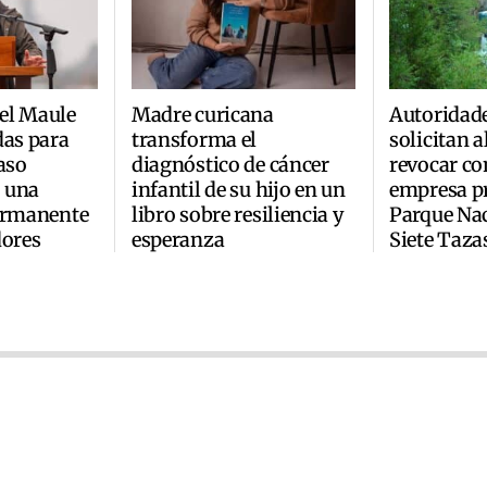
el Maule
Madre curicana
Autoridad
das para
transforma el
solicitan 
aso
diagnóstico de cáncer
revocar co
 una
infantil de su hijo en un
empresa pr
permanente
libro sobre resiliencia y
Parque Na
dores
esperanza
Siete Taza