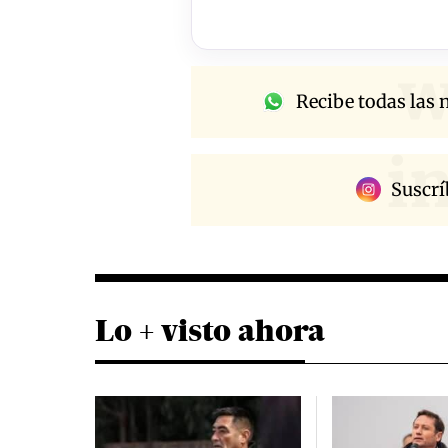
w
Recibe todas las n
i
Suscrí
Lo + visto ahora