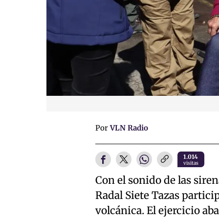
Por
VLN Radio
1.014
visitas
Con el sonido de las sire
Radal Siete Tazas partic
volcánica. El ejercicio ab