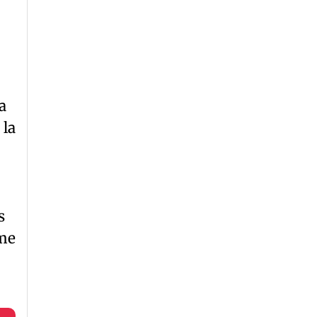
a
 la
s
 me