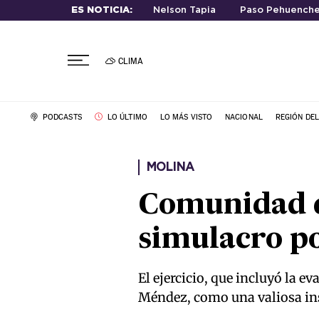
ES NOTICIA:
Nelson Tapia
Paso Pehuench
CLIMA
PODCASTS
LO ÚLTIMO
LO MÁS VISTO
NACIONAL
REGIÓN DE
MOLINA
Comunidad de
simulacro po
El ejercicio, que incluyó la e
Méndez, como una valiosa ins