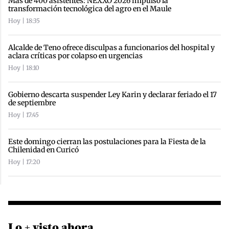
Más de 400 asistentes: NEXXO 2026 impulsó la
transformación tecnológica del agro en el Maule
Hoy | 18:35
Alcalde de Teno ofrece disculpas a funcionarios del hospital y
aclara críticas por colapso en urgencias
Hoy | 18:10
Gobierno descarta suspender Ley Karin y declarar feriado el 17
de septiembre
Hoy | 17:45
Este domingo cierran las postulaciones para la Fiesta de la
Chilenidad en Curicó
Hoy | 17:20
Lo + visto ahora