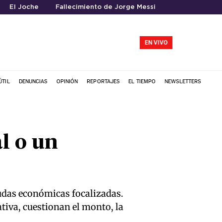
El Joche
Fallecimiento de Jorge Messi
EN VIVO
ÚTIL
DENUNCIAS
OPINIÓN
REPORTAJES
EL TIEMPO
NEWSLETTERS
l o un
udas económicas focalizadas.
ativa, cuestionan el monto, la