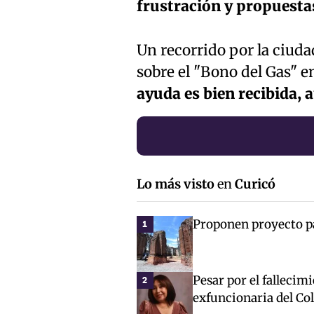
frustración y propuesta
Un recorrido por la ciuda
sobre el "Bono del Gas" e
ayuda es bien recibida, 
Lo más visto
en
Curicó
Proponen proyecto par
1
Pesar por el fallecim
2
exfuncionaria del Co