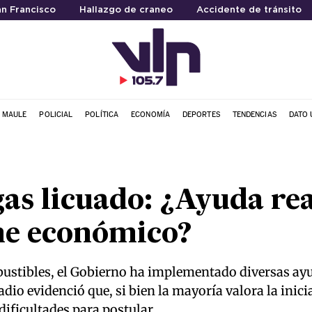
an Francisco
Hallazgo de craneo
Accidente de tránsito
L MAULE
POLICIAL
POLÍTICA
ECONOMÍA
DEPORTES
TENDENCIAS
DATO 
as licuado: ¿Ayuda rea
he económico?
bustibles, el Gobierno ha implementado diversas ay
dio evidenció que, si bien la mayoría valora la inici
 dificultades para postular.