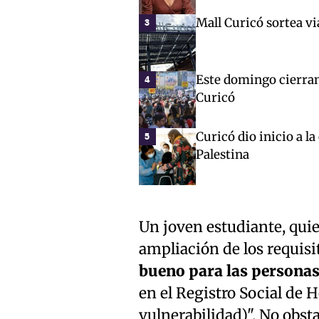
Mall Curicó sortea vi
3
Este domingo cierran 
4
Curicó
Curicó dio inicio a l
5
Palestina
Un joven estudiante, quien
ampliación de los requisit
bueno para las personas
en el Registro Social de 
vulnerabilidad)". No obst