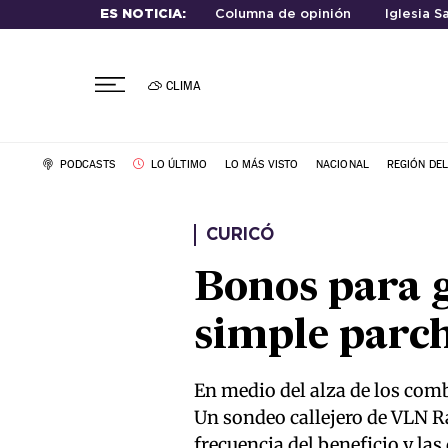
ES NOTICIA:
Columna de opinión
Iglesia S
CLIMA
PODCASTS
LO ÚLTIMO
LO MÁS VISTO
NACIONAL
REGIÓN DE
CURICÓ
Bonos para g
simple parc
En medio del alza de los com
Un sondeo callejero de VLN Ra
frecuencia del beneficio y las