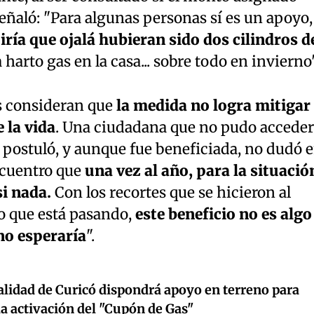
señaló: "Para algunas personas sí es un apoyo,
iría que ojalá hubieran sido dos cilindros d
harto gas en la casa... sobre todo en invierno"
es consideran que
la medida no logra mitigar 
 la vida
. Una ciudadana que no pudo acceder
 postuló, y aunque fue beneficiada, no dudó 
encuentro que
una vez al año, para la situació
si nada.
Con los recortes que se hicieron al
o que está pasando,
este beneficio no es algo
no esperaría
".
lidad de Curicó dispondrá apoyo en terreno para
 la activación del "Cupón de Gas"