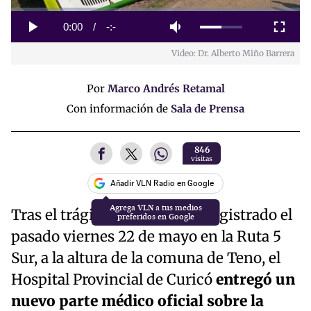
Loaded
:
0%
Current
0:00
/
Duration
-:-
Play
Mute
Fullscreen
Video: Dr. Alberto Miño Barrera
Time
Por
Marco Andrés Retamal
Con información de
Sala de Prensa
846
visitas
Añadir VLN Radio en Google
Agrega VLN a tus medios
Tras el trágico siniestro vial registrado el
preferidos en Google
pasado viernes 22 de mayo en la Ruta 5
Sur, a la altura de la comuna de Teno, el
Hospital Provincial de Curicó
entregó un
nuevo parte médico oficial sobre la