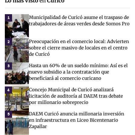
Lo más visto
en
Curicó
Municipalidad de Curicó asume el traspaso de
1
trabajadores de áreas verdes desde Somos Pro
Preocupación en el comercio local: Advierten
2
sobre el cierre masivo de locales en el centro
de Curicó
Hasta un 60% de un sueldo mínimo: Así es el
3
nuevo subsidio a la contratación que
beneficiará al comercio curicano
Concejo Municipal de Curicó analizará
4
licitación de auditoría al DAEM tras debate
por millonario sobreprecio
DAEM Curicó anuncia millonaria inversión
5
en infraestructura en Liceo Bicentenario
Zapallar