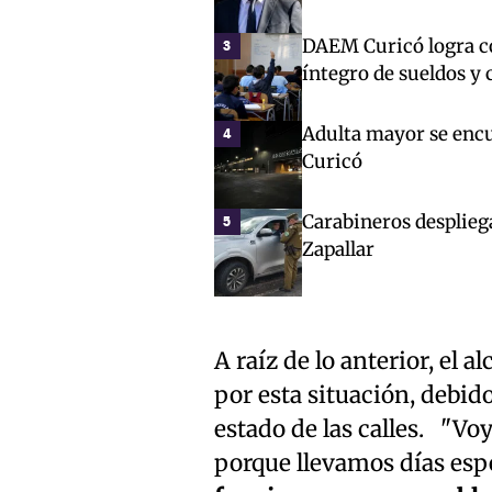
DAEM Curicó logra co
3
íntegro de sueldos y 
Adulta mayor se encue
4
Curicó
Carabineros desplieg
5
Zapallar
A raíz de lo anterior, el
por esta situación, debid
estado de las calles. "Voy
porque llevamos días esp