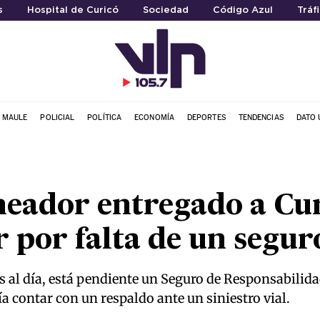
s
Hospital de Curicó
Sociedad
Código Azul
Tráf
L MAULE
POLICIAL
POLÍTICA
ECONOMÍA
DEPORTES
TENDENCIAS
DATO 
eador entregado a Cur
 por falta de un segur
s al día, está pendiente un Seguro de Responsabilidad
ía contar con un respaldo ante un siniestro vial.