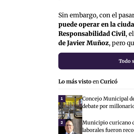
Sin embargo, con el pasa
puede operar en la ciud
Responsabilidad Civil
, e
de Javier Muñoz
, pero q
Todo 
Lo más visto
en
Curicó
Concejo Municipal de 
1
debate por millonari
Municipio curicano d
2
laborales fueron rec