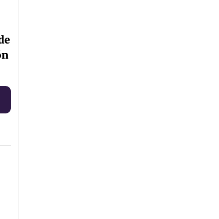
de
ón