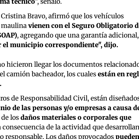
ema técnico
", señaló.
Cristina Bravo, afirmó que los vehículos
d maulina
vienen con el Seguro Obligatorio d
SOAP)
, agregando que una garantía adicional,
 el municipio correspondiente", dijo.
o hicieron llegar los documentos relacionad
el camión bacheador, los cuales
están en reg
.
ros de Responsabilidad Civil, están diseñado
nio de las personas y/o empresas a causa d
 de los
daños materiales o corporales que
 a consecuencia de la actividad que desarrollan
mo responsable. Los daños provocados
puede