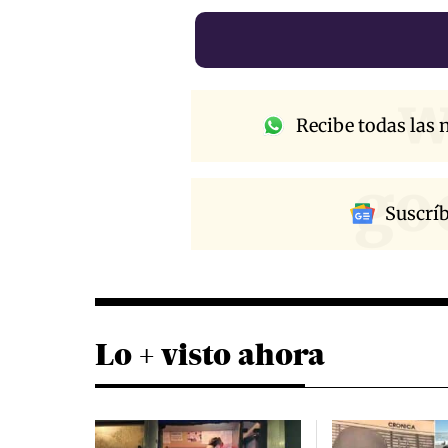
w
Recibe todas las n
go
Suscrí
Lo + visto ahora