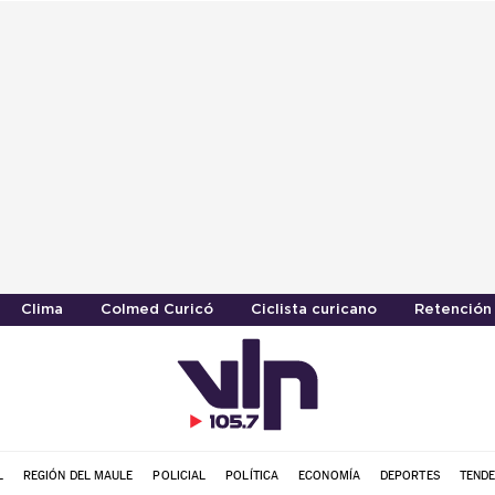
Clima
Colmed Curicó
Ciclista curicano
Retención
L
REGIÓN DEL MAULE
POLICIAL
POLÍTICA
ECONOMÍA
DEPORTES
TENDE