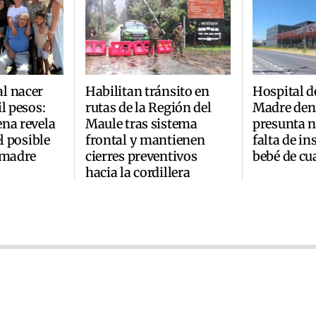
l nacer
Habilitan tránsito en
Hospital d
l pesos:
rutas de la Región del
Madre den
na revela
Maule tras sistema
presunta n
el posible
frontal y mantienen
falta de i
 madre
cierres preventivos
bebé de cu
hacia la cordillera