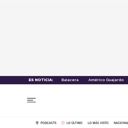
ES NOTICIA:
Balacera
Américo Guajardo
PODCASTS
LO ÚLTIMO
LO MÁS VISTO
NACIONA