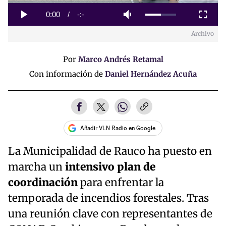
Loaded
:
0%
Current
0:00
/
Duration
-:-
Play
Mute
Fullscreen
Archivo
Time
Por
Marco Andrés Retamal
Con información de
Daniel Hernández Acuña
Añadir VLN Radio en Google
La Municipalidad de Rauco ha puesto en
marcha un
intensivo plan de
coordinación
para enfrentar la
temporada de incendios forestales. Tras
una reunión clave con representantes de