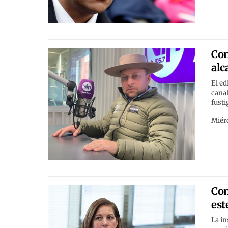
Con
alc
El ed
canal
fusti
Miérc
Com
est
La in