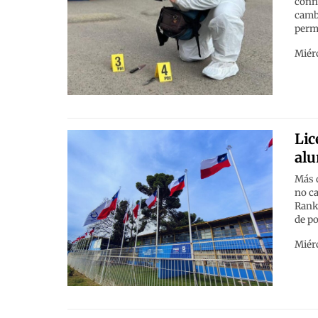
conna
cambi
permi
Miérc
Lic
alu
Más d
no ca
Ranki
de po
Miérc