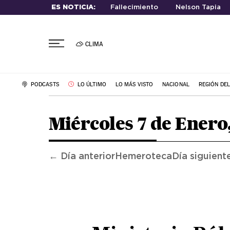
ES NOTICIA:
Fallecimiento
Nelson Tapia
CLIMA
PODCASTS
LO ÚLTIMO
LO MÁS VISTO
NACIONAL
REGIÓN DE
Miércoles 7 de Enero
← Día anterior
Hemeroteca
Día siguient