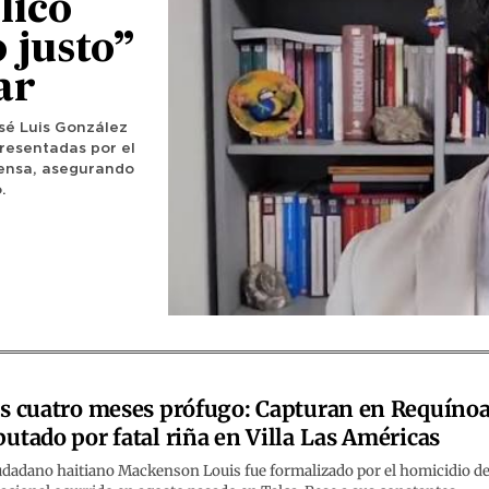
lico
o justo”
ar
osé Luis González
resentadas por el
fensa, asegurando
.
s cuatro meses prófugo: Capturan en Requínoa
utado por fatal riña en Villa Las Américas
iudadano haitiano Mackenson Louis fue formalizado por el homicidio d