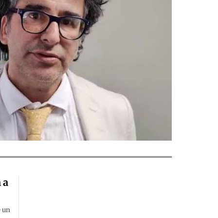
 a
e un