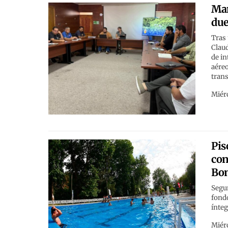
Man
due
Tras 
Claud
de in
aéreo
trans
Miérc
Pis
con
Bo
Segu
fondo
ínteg
Miérc