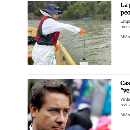
La 
peo
Empr
metag
Miérc
Cas
"ve
Vinko
reali
Miérc