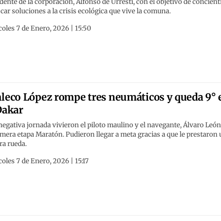
dente de la corporación, Alfonso de Urresti, con el objetivo de concient
car soluciones a la crisis ecológica que vive la comuna.
oles 7 de Enero, 2026 | 15:50
leco López rompe tres neumáticos y queda 9° 
Dakar
egativa jornada vivieron el piloto maulino y el navegante, Álvaro León
imera etapa Maratón. Pudieron llegar a meta gracias a que le prestaron
ra rueda.
oles 7 de Enero, 2026 | 15:17