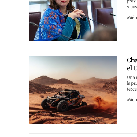
presi
y bus
Miérc
Cha
el 
Una n
la pr
terce
Miérc