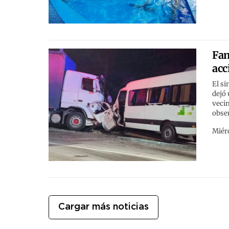
Fam
acc
El si
dejó 
vecin
obser
Miérc
Cargar más noticias