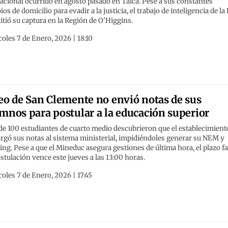
cional ocurrido en agosto pasado en Talca. Pese a sus constantes
os de domicilio para evadir a la justicia, el trabajo de inteligencia de la
tió su captura en la Región de O'Higgins.
oles 7 de Enero, 2026 | 18:10
eo de San Clemente no envió notas de sus
mnos para postular a la educación superior
e 100 estudiantes de cuarto medio descubrieron que el establecimient
rgó sus notas al sistema ministerial, impidiéndoles generar su NEM y
ng. Pese a que el Mineduc asegura gestiones de última hora, el plazo fa
stulación vence este jueves a las 13:00 horas.
oles 7 de Enero, 2026 | 17:45