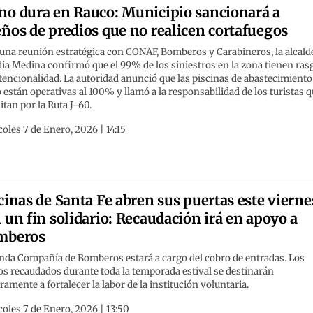
o dura en Rauco: Municipio sancionará a
ños de predios que no realicen cortafuegos
una reunión estratégica con CONAF, Bomberos y Carabineros, la alcald
ia Medina confirmó que el 99% de los siniestros en la zona tienen ras
tencionalidad. La autoridad anunció que las piscinas de abastecimiento
 están operativas al 100% y llamó a la responsabilidad de los turistas 
itan por la Ruta J-60.
oles 7 de Enero, 2026 | 14:15
cinas de Santa Fe abren sus puertas este vierne
 un fin solidario: Recaudación irá en apoyo a
mberos
nda Compañía de Bomberos estará a cargo del cobro de entradas. Los
s recaudados durante toda la temporada estival se destinarán
ramente a fortalecer la labor de la institución voluntaria.
oles 7 de Enero, 2026 | 13:50