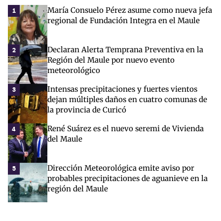
María Consuelo Pérez asume como nueva jefa
1
regional de Fundación Integra en el Maule
Declaran Alerta Temprana Preventiva en la
2
Región del Maule por nuevo evento
meteorológico
Intensas precipitaciones y fuertes vientos
3
dejan múltiples daños en cuatro comunas de
la provincia de Curicó
René Suárez es el nuevo seremi de Vivienda
4
del Maule
Dirección Meteorológica emite aviso por
5
probables precipitaciones de aguanieve en la
región del Maule