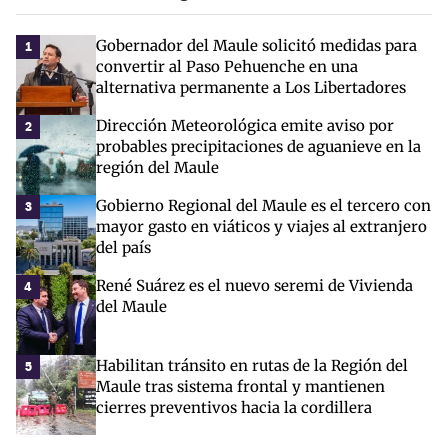
Gobernador del Maule solicitó medidas para
1
convertir al Paso Pehuenche en una
alternativa permanente a Los Libertadores
Dirección Meteorológica emite aviso por
2
probables precipitaciones de aguanieve en la
región del Maule
Gobierno Regional del Maule es el tercero con
3
mayor gasto en viáticos y viajes al extranjero
del país
René Suárez es el nuevo seremi de Vivienda
4
del Maule
Habilitan tránsito en rutas de la Región del
5
Maule tras sistema frontal y mantienen
cierres preventivos hacia la cordillera