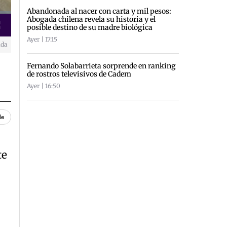
Abandonada al nacer con carta y mil pesos:
Abogada chilena revela su historia y el
posible destino de su madre biológica
creen
Ayer | 17:15
ida
Fernando Solabarrieta sorprende en ranking
de rostros televisivos de Cadem
Ayer | 16:50
le
te