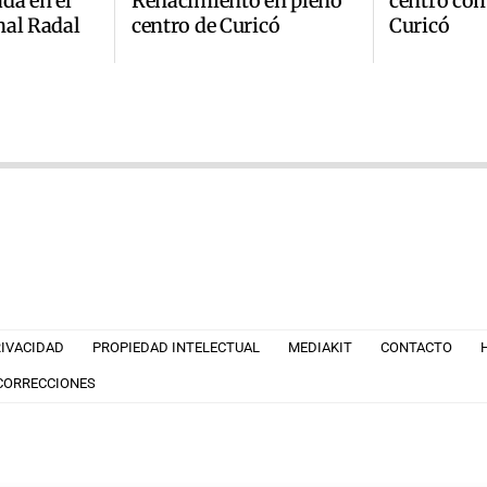
da en el
Renacimiento en pleno
centro com
nal Radal
centro de Curicó
Curicó
RIVACIDAD
PROPIEDAD INTELECTUAL
MEDIAKIT
CONTACTO
 CORRECCIONES