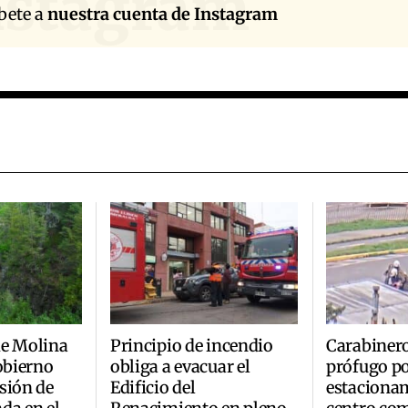
nstagram
bete a
nuestra cuenta de Instagram
de Molina
Principio de incendio
Carabinero
Gobierno
obliga a evacuar el
prófugo po
sión de
Edificio del
estaciona