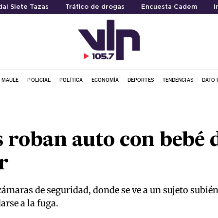
al Siete Tazas
Tráfico de drogas
Encuesta Cadem
I
L MAULE
POLICIAL
POLÍTICA
ECONOMÍA
DEPORTES
TENDENCIAS
DATO 
 roban auto con bebé 
r
 cámaras de seguridad, donde se ve a un sujeto subi
rse a la fuga.