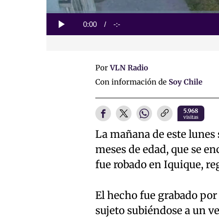
Loaded
:
0%
Current
0:00
/
Duration
-:-
Play
Time
Por
VLN Radio
Con información de
Soy Chile
5.968
visitas
La mañana de este lunes 
meses de edad, que se enc
fue robado en Iquique, re
El hecho fue grabado por 
sujeto subiéndose a un v