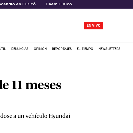
ncendio en Curicó
Daem Curicó
EN VIVO
ÚTIL
DENUNCIAS
OPINIÓN
REPORTAJES
EL TIEMPO
NEWSLETTERS
de 11 meses
éndose a un vehículo Hyundai