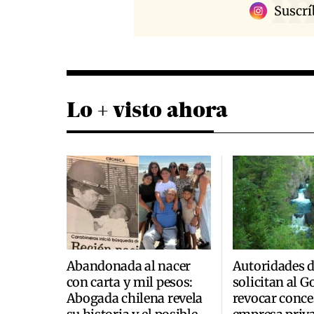
i
Suscrí
Lo + visto ahora
Abandonada al nacer
Autoridades 
con carta y mil pesos:
solicitan al 
Abogada chilena revela
revocar conce