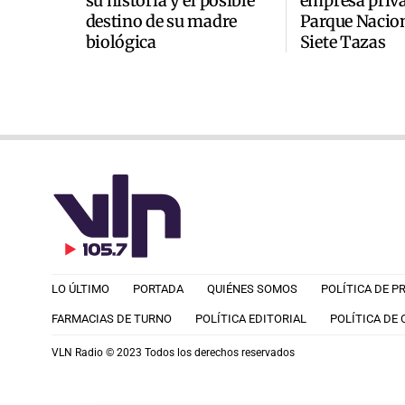
su historia y el posible
empresa priva
destino de su madre
Parque Nacio
biológica
Siete Tazas
LO ÚLTIMO
PORTADA
QUIÉNES SOMOS
POLÍTICA DE P
FARMACIAS DE TURNO
POLÍTICA EDITORIAL
POLÍTICA DE
VLN Radio © 2023 Todos los derechos reservados