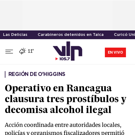
Las Delicias
Carabineros detenidos en Talca
Curicó Un
11°
EN VIVO
REGIÓN DE O'HIGGINS
Operativo en Rancagua
clausura tres prostíbulos y
decomisa alcohol ilegal
Acción coordinada entre autoridades locales,
policías y organismos fiscalizadores permitió