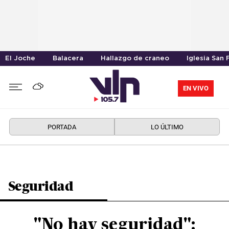
El Joche
Balacera
Hallazgo de craneo
Iglesia San 
EN VIVO
PORTADA
LO ÚLTIMO
Seguridad
"No hay seguridad":