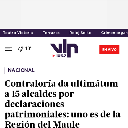
Teatro Victoria
Terrazas
Reloj Seiko
Crimen organ
13°
EN VIVO
NACIONAL
Contraloría da ultimátum
a 15 alcaldes por
declaraciones
patrimoniales: uno es de la
Región del Maule