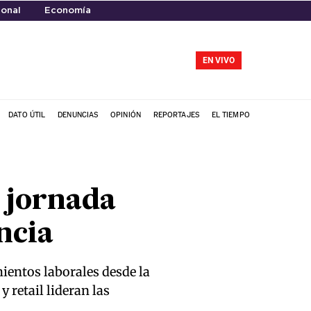
onal
Economía
EN VIVO
DATO ÚTIL
DENUNCIAS
OPINIÓN
REPORTAJES
EL TIEMPO
e jornada
ncia
ientos laborales desde la
 retail lideran las