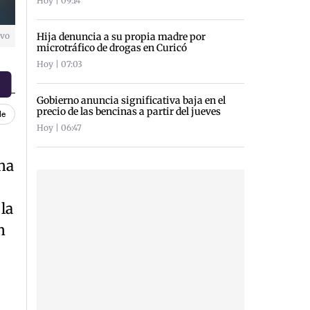
Hoy | 09:14
ivo
Hija denuncia a su propia madre por
microtráfico de drogas en Curicó
Hoy | 07:03
Gobierno anuncia significativa baja en el
precio de las bencinas a partir del jueves
le
Hoy | 06:47
ha
la
n