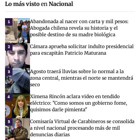
Lo más visto
en
Nacional
Abandonada al nacer con carta y mil pesos:
1
Abogada chilena revela su historia y el
posible destino de su madre biológica
Cámara aprueba solicitar indulto presidencial
2
para excapitán Patricio Maturana
Agosto traerá lluvias sobre lo normal a la
3
zona central, mientras el norte se mantendrá
seco
Ximena Rincón aclara video en tendido
4
eléctrico: "Como somos un gobierno fome,
quisimos darle pimienta"
Comisaría Virtual de Carabineros se consolida
5
a nivel nacional procesando más de mil
denuncias diarias