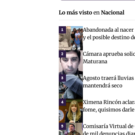
Lo más visto
en
Nacional
Abandonada al nacer c
1
y el posible destino 
Cámara aprueba solici
2
Maturana
Agosto traerá lluvias
3
mantendrá seco
Ximena Rincón aclara
4
fome, quisimos darle
Comisaría Virtual de
5
de mil denuncias dia