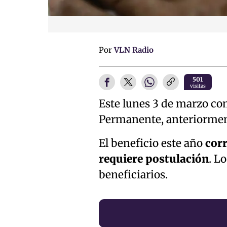
Por
VLN Radio
501
visitas
Este lunes 3 de marzo co
Permanente, anteriorme
El beneficio este año
corr
requiere postulación
. L
beneficiarios.