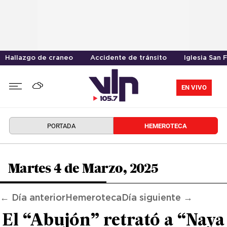
Hallazgo de craneo
Accidente de tránsito
Iglesia San 
EN VIVO
PORTADA
HEMEROTECA
Martes 4 de Marzo, 2025
← Día anterior
Hemeroteca
Día siguiente →
El “Abujón” retrató a “Naya