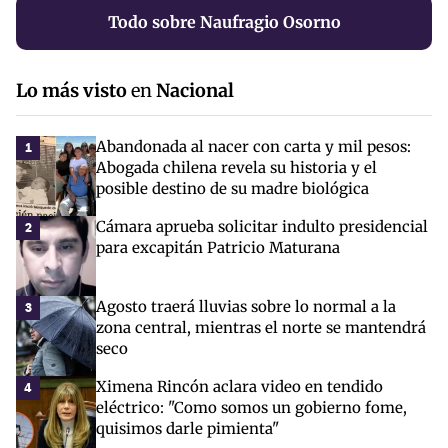
Todo sobre Naufragio Osorno
Lo más visto
en
Nacional
Abandonada al nacer con carta y mil pesos:
1
Abogada chilena revela su historia y el
posible destino de su madre biológica
Cámara aprueba solicitar indulto presidencial
2
para excapitán Patricio Maturana
Agosto traerá lluvias sobre lo normal a la
3
zona central, mientras el norte se mantendrá
seco
Ximena Rincón aclara video en tendido
4
eléctrico: "Como somos un gobierno fome,
quisimos darle pimienta"