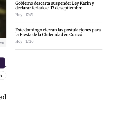
Gobierno descarta suspender Ley Karin y
declarar feriado el 17 de septiembre
Hoy | 17:45
Este domingo cierran las postulaciones para
la Fiesta de la Chilenidad en Curicó
Hoy | 17:20
ivo
le
dad