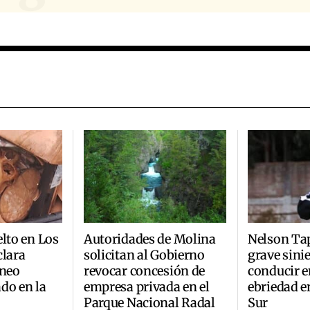
elto en Los
Autoridades de Molina
Nelson Tap
clara
solicitan al Gobierno
grave sinie
áneo
revocar concesión de
conducir e
do en la
empresa privada en el
ebriedad e
Parque Nacional Radal
Sur