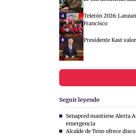
Teletón 2026: Lanza
4
Francisco
Presidente Kast valor
5
Seguir leyendo
Senapred mantiene Alerta A
emergencia
Alcalde de Teno ofrece discul