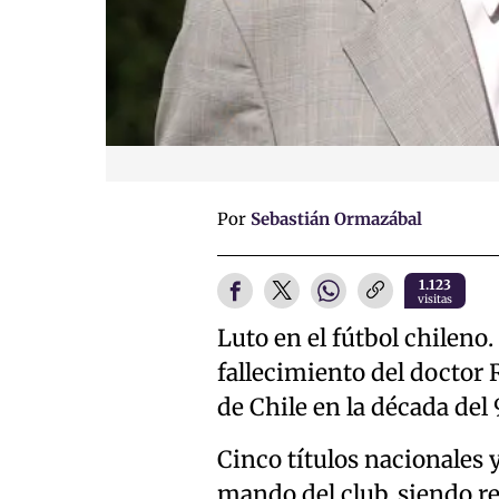
Por
Sebastián Ormazábal
1.123
visitas
Luto en el fútbol chileno
fallecimiento del doctor 
de Chile en la década del 
Cinco títulos nacionales 
mando del club, siendo r