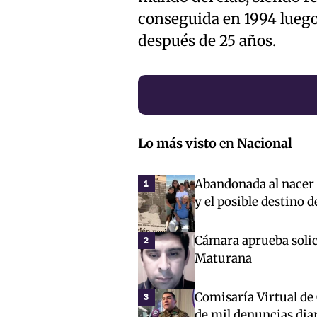
conseguida en 1994 luego 
después de 25 años.
Lo más visto
en
Nacional
Abandonada al nacer c
1
y el posible destino 
Cámara aprueba solici
2
Maturana
Comisaría Virtual de
3
de mil denuncias dia