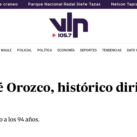
e craneo
Parque Nacional Radal Siete Tazas
Nelson Tapi
L MAULE
POLICIAL
POLÍTICA
ECONOMÍA
DEPORTES
TENDENCIAS
DATO 
é Orozco, histórico dir
o a los 94 años.