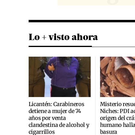
Lo + visto ahora
Licantén: Carabineros
Misterio resu
detiene a mujer de 74
Niches: PDI a
años por venta
origen del cr
clandestina de alcohol y
humano halla
cigarrillos
basura