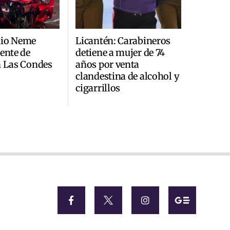
nio Neme
Licantén: Carabineros
dente de
detiene a mujer de 74
n Las Condes
años por venta
clandestina de alcohol y
cigarrillos