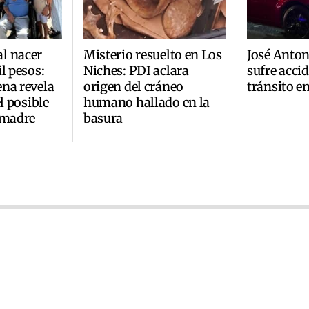
l nacer
Misterio resuelto en Los
José Anto
l pesos:
Niches: PDI aclara
sufre acci
na revela
origen del cráneo
tránsito e
el posible
humano hallado en la
 madre
basura