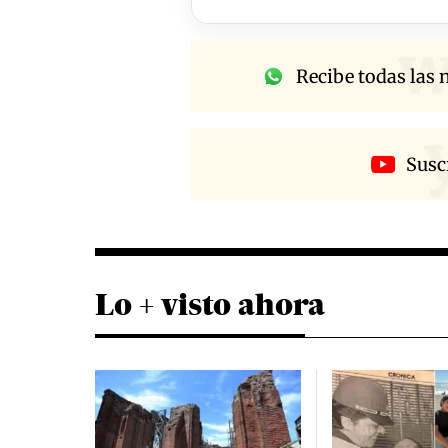
w
Recibe todas las n
Susc
Lo + visto ahora