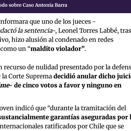
odo sobre Caso Antonia Barra
 informara que uno de los jueces -
dactó la sentencia
-, Leonel Torres Labbé, tra
tivo, hizo alusión al condenado en redes
l como un “
maldito violador”
.
n recurso de nulidad presentado por la defen
de la Corte Suprema
decidió anular dicho juic
ime
- de cinco votos a favor y ninguno en
joven indicó que “durante la tramitación del
 sustancialmente garantías aseguradas por 
internacionales ratificados por Chile que se