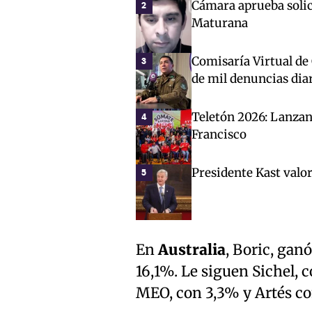
Cámara aprueba solici
2
Maturana
Comisaría Virtual de
3
de mil denuncias dia
Teletón 2026: Lanza
4
Francisco
Presidente Kast valor
5
En
Australia
, Boric, gan
16,1%. Le siguen Sichel, c
MEO, con 3,3% y Artés co