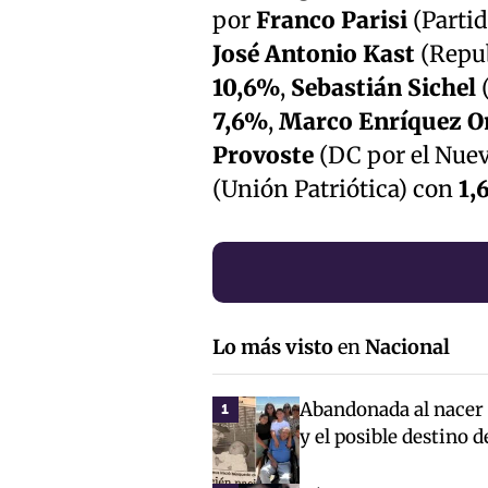
por
Franco Parisi
(Partid
José Antonio Kast
(Repub
10,6%
,
Sebastián Sichel
(
7,6%
,
Marco Enríquez 
Provoste
(DC por el Nuev
(Unión Patriótica) con
1,
Lo más visto
en
Nacional
Abandonada al nacer c
1
y el posible destino 