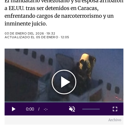
El mandatario venezolano y su esposa arribaron
a EE.UU. tras ser detenidos en Caracas,
enfrentando cargos de narcoterrorismo y un
inminente juicio.
03 DE ENERO DEL 2026 · 19:32
ACTUALIZADO EL
05 DE ENERO · 12:05
Play
Video
Loaded
:
0%
Current
0:00
/
Duration
-:-
Play
Unmute
Fullscreen
Archivo
Time