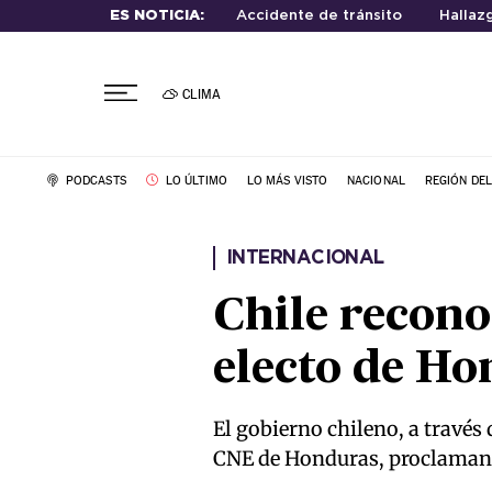
ES NOTICIA:
Accidente de tránsito
Hallaz
CLIMA
PODCASTS
LO ÚLTIMO
LO MÁS VISTO
NACIONAL
REGIÓN DE
INTERNACIONAL
Chile recono
electo de H
El gobierno chileno, a través 
CNE de Honduras, proclamand