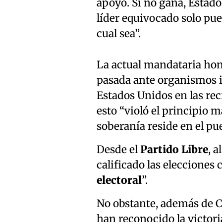
apoyo. Si no gana, Estado
líder equivocado solo pued
cual sea”.
La actual mandataria ho
pasada ante organismos i
Estados Unidos en las rec
esto “violó el principio 
soberanía reside en el pu
Desde el
Partido Libre
, a
calificado las eleccione
electoral
”.
No obstante, además de C
han reconocido la victori