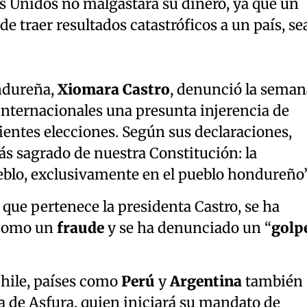
s Unidos no malgastará su dinero, ya que un
e traer resultados catastróficos a un país, se
ndureña,
Xiomara Castro
, denunció la seman
nternacionales una presunta injerencia de
ientes elecciones. Según sus declaraciones,
más sagrado de nuestra Constitución: la
eblo, exclusivamente en el pueblo hondureño”
l que pertenece la presidenta Castro, se ha
s como un
fraude
y se ha denunciado un “
golp
hile, países como
Perú
y
Argentina
también
a de Asfura, quien iniciará su mandato de