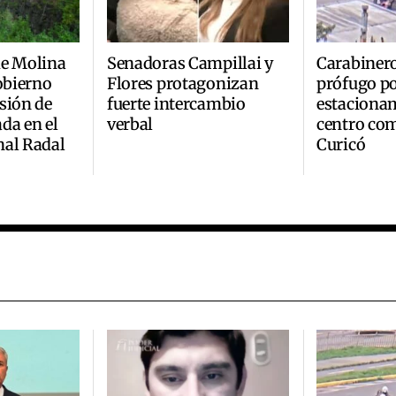
de Molina
Senadoras Campillai y
Carabinero
Gobierno
Flores protagonizan
prófugo po
sión de
fuerte intercambio
estaciona
da en el
verbal
centro com
nal Radal
Curicó