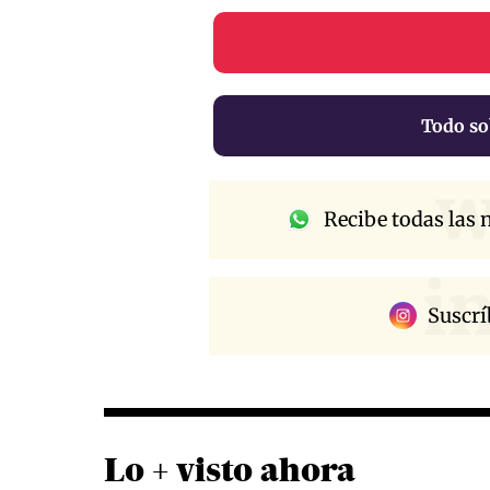
Todo so
w
Recibe todas las n
i
Suscrí
Lo + visto ahora