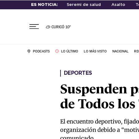
ES NOTICIA:
Seremi de salud
Asalto
T
CURICÓ
10°
PODCASTS
LO ÚLTIMO
LO MÁS VISTO
NACIONAL
RE
DEPORTES
Suspenden pa
de Todos lo
El encuentro deportivo, fijado
organización debido a “motiv
comunicado.