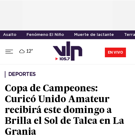
Asalto
Fenómeno El Niño
Muerte de lactante
Terr
12°
EN VIVO
DEPORTES
Copa de Campeones:
Curicó Unido Amateur
recibirá este domingo a
Brilla el Sol de Talca en La
Granja