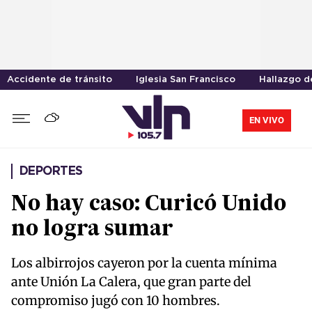
Accidente de tránsito
Iglesia San Francisco
Hallazgo d
EN VIVO
DEPORTES
No hay caso: Curicó Unido
no logra sumar
Los albirrojos cayeron por la cuenta mínima
ante Unión La Calera, que gran parte del
compromiso jugó con 10 hombres.