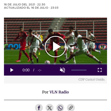
16 DE JULIO DEL 2021 · 22:30
ACTUALIZADO EL
16 DE JULIO · 23:03
Play
Video
Loaded
:
0%
Current
0:00
/
Duration
-:-
Play
Unmute
Fullscreen
CDP Curicó Unido.
Time
Por
VLN Radio