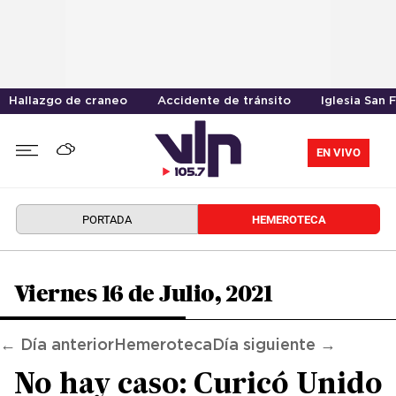
Hallazgo de craneo
Accidente de tránsito
Iglesia San 
EN VIVO
PORTADA
HEMEROTECA
Viernes 16 de Julio, 2021
← Día anterior
Hemeroteca
Día siguiente →
No hay caso: Curicó Unido