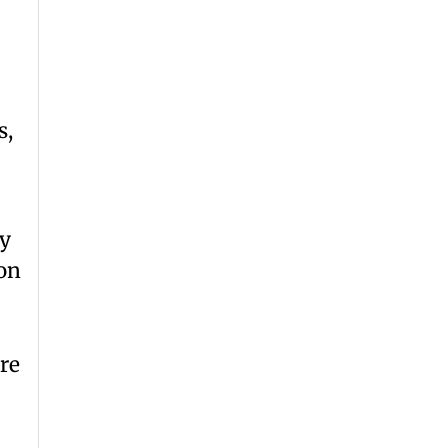
s,
 y
ion
re