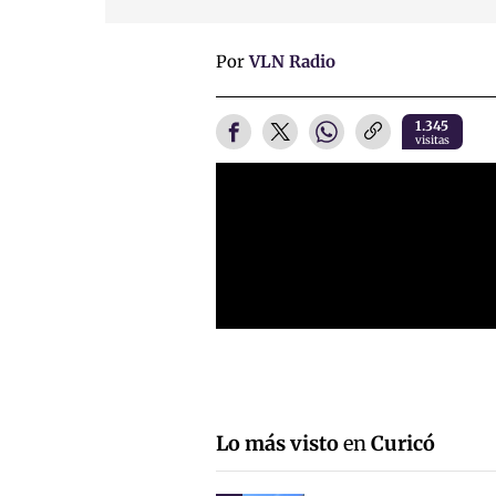
Por
VLN Radio
1.345
visitas
Lo más visto
en
Curicó