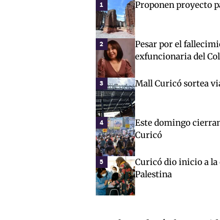
Proponen proyecto par
1
Pesar por el fallecim
2
exfuncionaria del Co
Mall Curicó sortea vi
3
Este domingo cierran 
4
Curicó
Curicó dio inicio a l
5
Palestina