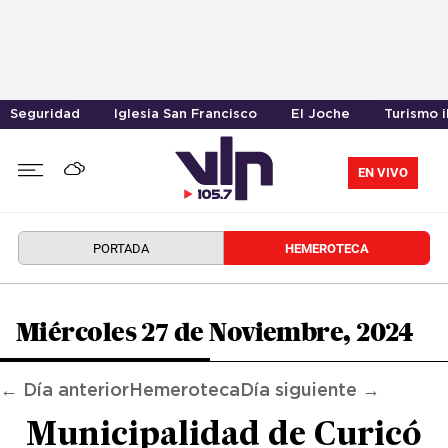
Seguridad
Iglesia San Francisco
El Joche
Turismo i
EN VIVO
PORTADA
HEMEROTECA
Miércoles 27 de Noviembre, 2024
← Día anterior
Hemeroteca
Día siguiente →
Municipalidad de Curicó