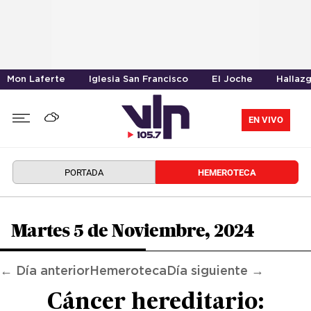
Mon Laferte
Iglesia San Francisco
El Joche
Hallaz
EN VIVO
PORTADA
HEMEROTECA
Martes 5 de Noviembre, 2024
← Día anterior
Hemeroteca
Día siguiente →
Cáncer hereditario: