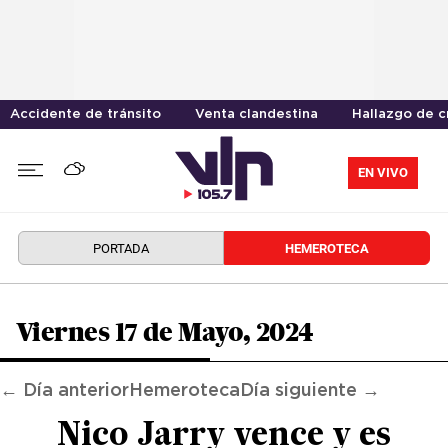
Accidente de tránsito
Venta clandestina
Hallazgo de 
EN VIVO
PORTADA
HEMEROTECA
Viernes 17 de Mayo, 2024
← Día anterior
Hemeroteca
Día siguiente →
Nico Jarry vence y es