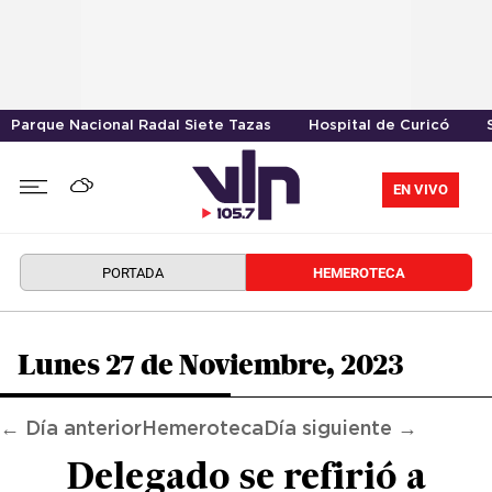
Parque Nacional Radal Siete Tazas
Hospital de Curicó
EN VIVO
PORTADA
HEMEROTECA
Lunes 27 de Noviembre, 2023
← Día anterior
Hemeroteca
Día siguiente →
Delegado se refirió a