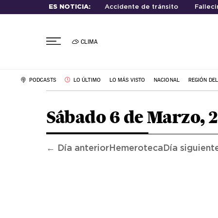
ES NOTICIA:
Accidente de tránsito
Fallec
CLIMA
PODCASTS
LO ÚLTIMO
LO MÁS VISTO
NACIONAL
REGIÓN DE
Sábado 6 de Marzo, 
← Día anterior
Hemeroteca
Día siguient