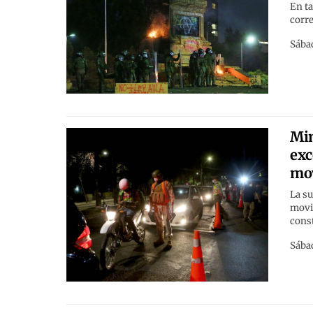
En ta
corre
Sábad
Min
exc
mov
La su
movil
const
Sábad