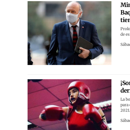
Min
Baq
tie
Proku
de es
Sábad
¡So
der
La bo
para 
2021
Sábad