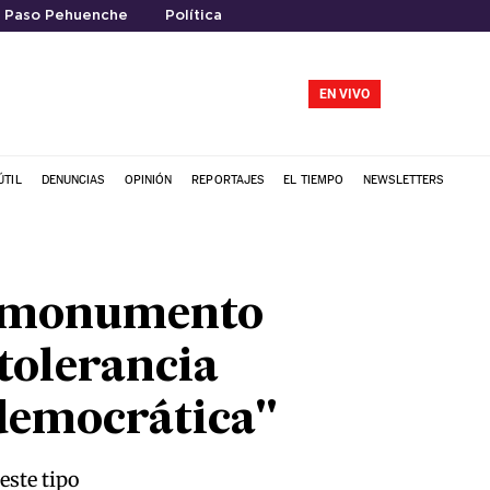
Paso Pehuenche
Política
EN VIVO
ÚTIL
DENUNCIAS
OPINIÓN
REPORTAJES
EL TIEMPO
NEWSLETTERS
al monumento
tolerancia
 democrática"
este tipo