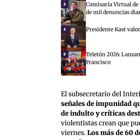
Comisaría Virtual de
3
de mil denuncias dia
Presidente Kast valor
4
Teletón 2026: Lanza
5
Francisco
El subsecretario del Inter
señales de impunidad qu
de indulto y críticas de
violentistas crean que pu
viernes.
Los más de 60 d