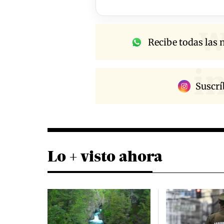
w
Recibe todas las n
i
Suscrí
Lo + visto ahora