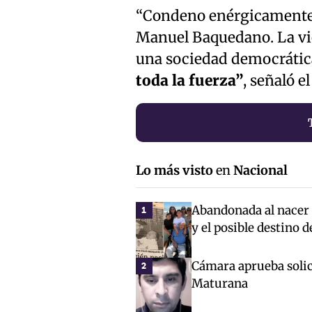
“Condeno enérgicamente la
Manuel Baquedano. La vio
una sociedad democrátic
toda la fuerza”
, señaló e
Lo más visto
en
Nacional
Abandonada al nacer c
1
y el posible destino 
Cámara aprueba solici
2
Maturana