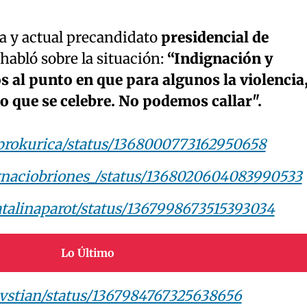
a y actual precandidato
presidencial de
habló sobre la situación:
“Indignación y
s al punto en que para algunos la violencia
no que se celebre. No podemos callar".
bprokurica/status/1368000773162950658
ignaciobriones_/status/1368020604083990533
catalinaparot/status/1367998673515393034
Lo Último
_bvstian/status/1367984767325638656