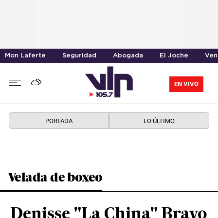
Mon Laferte
Seguridad
Abogada
El Joche
Ven
EN VIVO
PORTADA
LO ÚLTIMO
Velada de boxeo
Denisse "La China" Bravo