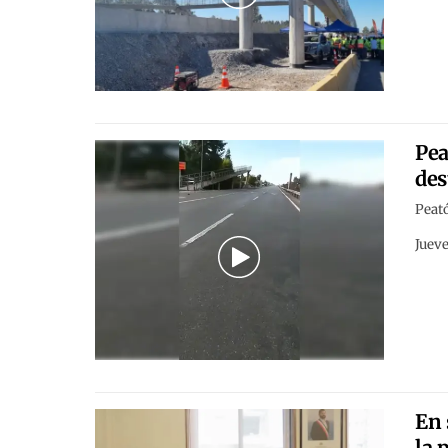
Pea
des
Peató
Jueve
En 
la 