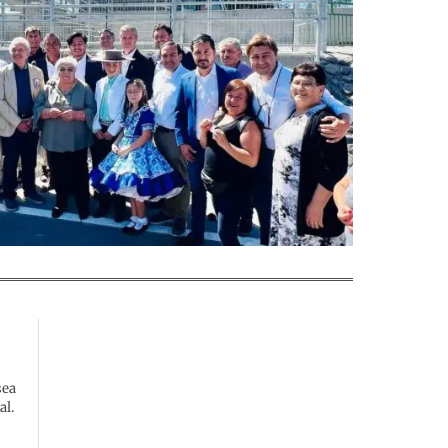
sea
al.