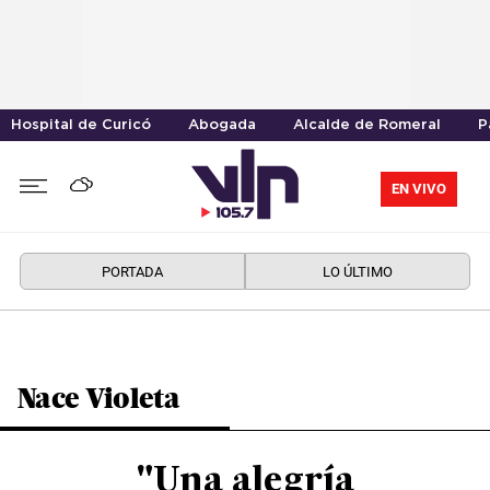
Hospital de Curicó
Abogada
Alcalde de Romeral
P
EN VIVO
PORTADA
LO ÚLTIMO
Nace Violeta
"Una alegría