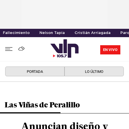
Fallecimiento
Nelson Tapia
Cristián Arriagada
Parq
EN VIVO
PORTADA
LO ÚLTIMO
Las Viñas de Peralillo
Anuncian diseño y