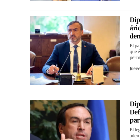
Dip
ári
den
El pa
que é
perm
Jueve
Dip
Def
par
El le
ademá