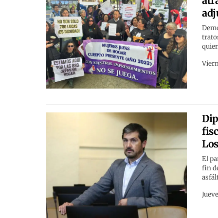
atr
adj
Demo
trato
quien
Viern
Dip
fis
Los
El pa
fin d
asfál
Jueve