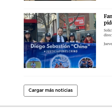
Fam
pid
Solic
direc
Jueve
Cargar más noticias