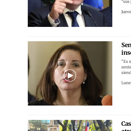
"sus
Jueve
Sen
ins
"Es 
sente
siend
Lunes
Cas