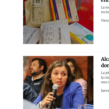
La mu
recin
Viern
Alc
don
La je
la ci
una 
Jueve