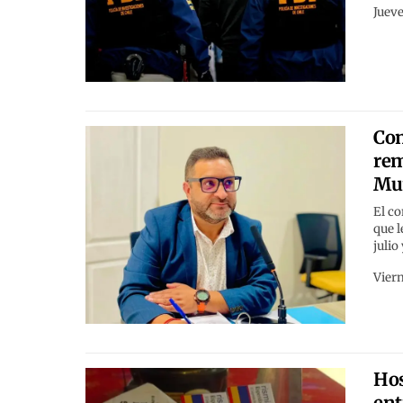
Jueve
Con
rem
Mun
El co
que l
julio
Viern
Hos
ent