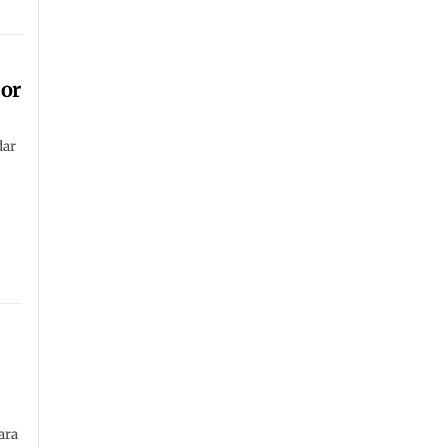
por
dar
ara