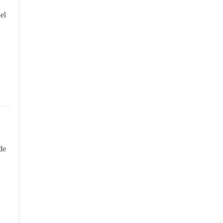
el
de