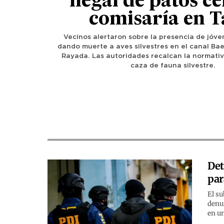
ilegal de patos c
comisaría en T
Vecinos alertaron sobre la presencia de jóv
dando muerte a aves silvestres en el canal Ba
Rayada. Las autoridades recalcan la normativ
caza de fauna silvestre.
Det
par
El su
denun
en un