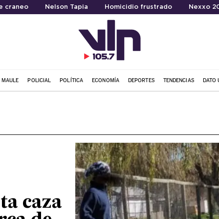
e craneo
Nelson Tapia
Homicidio frustrado
Nexxo 2
L MAULE
POLICIAL
POLÍTICA
ECONOMÍA
DEPORTES
TENDENCIAS
DATO 
ta caza