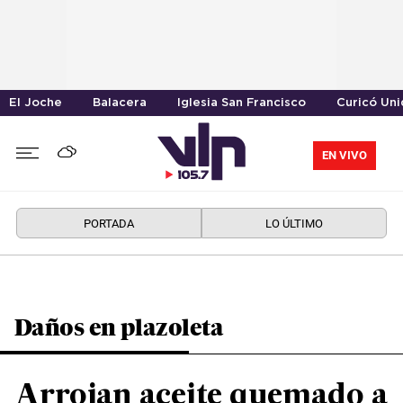
El Joche
Balacera
Iglesia San Francisco
Curicó Un
EN VIVO
PORTADA
LO ÚLTIMO
Daños en plazoleta
Arrojan aceite quemado a