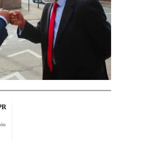
PR
jón