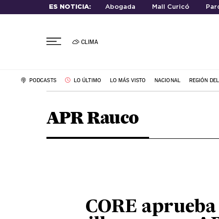
ES NOTICIA:
Abogada
Mall Curicó
Par
CLIMA
PODCASTS
LO ÚLTIMO
LO MÁS VISTO
NACIONAL
REGIÓN DE
APR Rauco
CORE aprueba