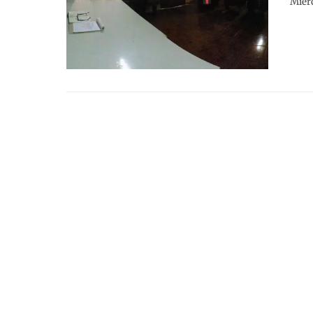
Miérc