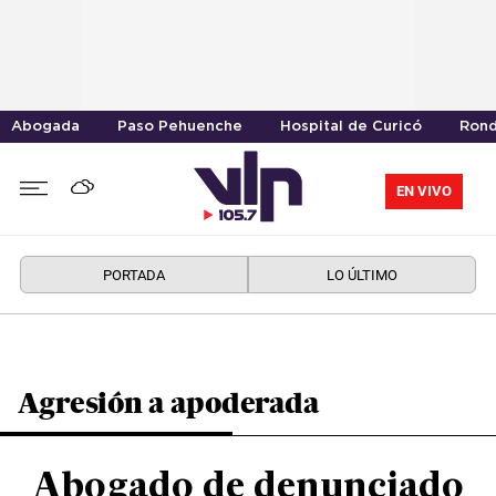
Abogada
Paso Pehuenche
Hospital de Curicó
Rond
EN VIVO
PORTADA
LO ÚLTIMO
Agresión a apoderada
Abogado de denunciado