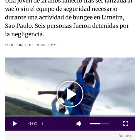
Una joven de 21 años falleció tras ser lanzada al
vacío sin el equipo de seguridad necesario
durante una actividad de bungee en Limeira,
Sao Paulo. Seis personas fueron detenidas por
la negligencia.
13 DE JUNIO DEL 2026 · 19:35
Play
Video
Loaded
:
0%
Current
0:00
/
Duration
-:-
Play
Mute
Fullscreen
Archivo
Time