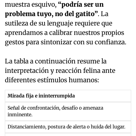
muestra esquivo,
“podría ser un
problema tuyo, no del gatito”
. La
sutileza de su lenguaje requiere que
aprendamos a calibrar nuestros propios
gestos para sintonizar con su confianza.
La tabla a continuación resume la
interpretación y reacción felina ante
diferentes estímulos humanos:
Aplicación
Mirada fija e ininterrumpida
Estímulo
Práctica
Facial /
Interpretación
Reacción
en
Señal de confrontación, desafío o amenaza
Acción
inminente.
Psicológica
Conductual
Entornos
Humana
del Gato
Observada
Reales
Distanciamiento, postura de alerta o huida del lugar.