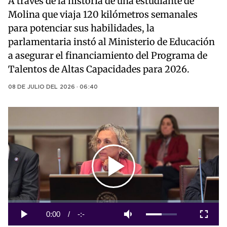
A través de la historia de una estudiante de
Molina que viaja 120 kilómetros semanales
para potenciar sus habilidades, la
parlamentaria instó al Ministerio de Educación
a asegurar el financiamiento del Programa de
Talentos de Altas Capacidades para 2026.
08 DE JULIO DEL 2026 · 06:40
Play
Video
Loaded
:
0%
Current
0:00
/
Duration
-:-
Play
Mute
Fullscreen