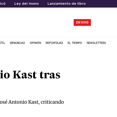
icó
Ley del mono
Lanzamiento de libro
EN VIVO
ÚTIL
DENUNCIAS
OPINIÓN
REPORTAJES
EL TIEMPO
NEWSLETTERS
io Kast tras
José Antonio Kast, criticando