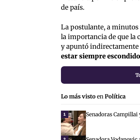
de país.
La postulante, a minutos
la importancia de que la 
y apuntó indirectamente 
estar siempre escondido 
T
Lo más visto
en
Política
Senadoras Campillai 
1
Senadora Vodanovic 
2