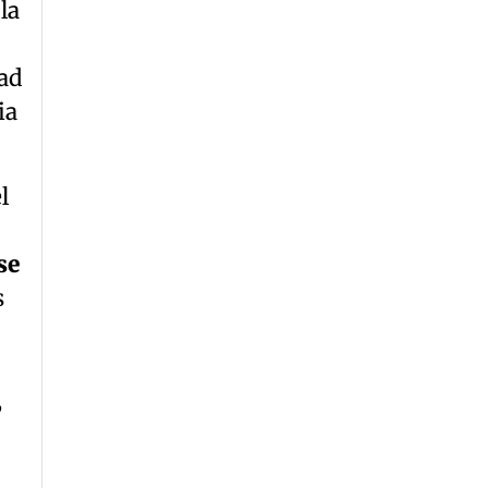
la
ad
ia
l
se
s
,