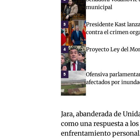
municipal
Presidente Kast lanz
3
contra el crimen org
Proyecto Ley del Mon
4
Ofensiva parlamentar
5
afectados por inunda
Jara, abanderada de Unidad
como una respuesta a los
enfrentamiento personal.