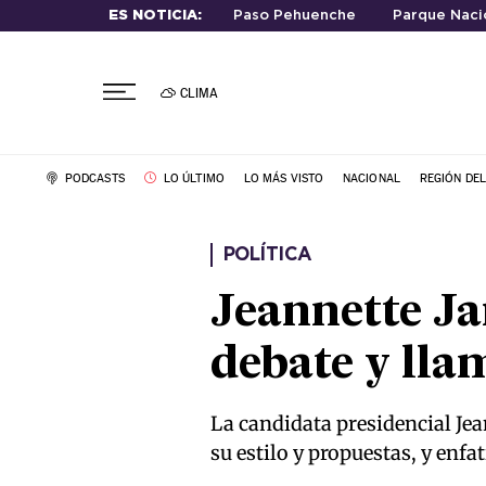
ES NOTICIA:
Paso Pehuenche
Parque Nacio
CLIMA
PODCASTS
LO ÚLTIMO
LO MÁS VISTO
NACIONAL
REGIÓN DE
POLÍTICA
Jeannette Ja
debate y lla
La candidata presidencial Jea
su estilo y propuestas, y enfa