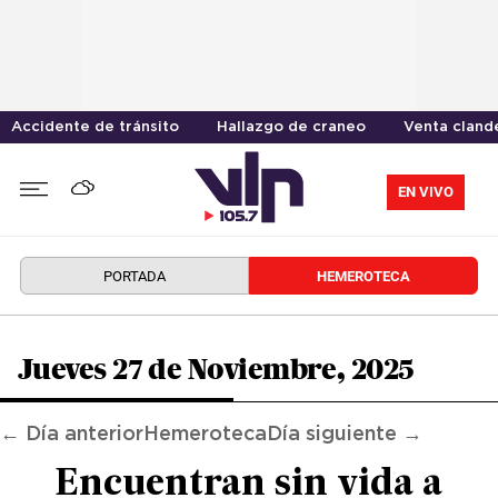
Accidente de tránsito
Hallazgo de craneo
Venta cland
EN VIVO
PORTADA
HEMEROTECA
Jueves 27 de Noviembre, 2025
← Día anterior
Hemeroteca
Día siguiente →
Encuentran sin vida a